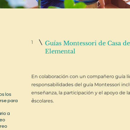
1
Guías Montessori de Casa de
Elemental
En colaboración con un compañero guía líd
responsabilidades del guía Montessori inclu
enseñanza, la participación y el apoyo de la
os los
1
escolares.
arse para
rio a
reo
rreo