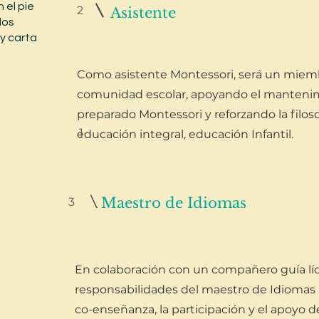
 el pie
2
Asistente
los
 y carta
Como asistente Montessori, será un miemb
comunidad escolar, apoyando el mantenim
preparado Montessori y reforzando la filos
1
educación integral, educación Infantil.
\
Maestro de Idiomas
3
En colaboración con un compañero guía líde
responsabilidades del maestro de Idiomas in
co-enseñanza, la participación y el apoyo de 