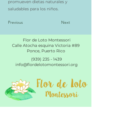
promueven dietas naturales y
saludables para los niños.
Previous
Next
Flor de Loto Montessori
Calle Atocha esquina Victoria #89
Ponce, Puerto Rico
(939) 235 - 1439
info@flordelotomontessori.org
Sobre Nosotros
Programas